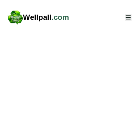
Wellpall
.com