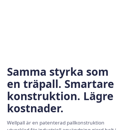
Samma styrka som
en träpall. Smartare
konstruktion. Lägre
kostnader.
Wellpall är en patenterad pallkonstruktion
utvecklad för industriell användning gjord helt i